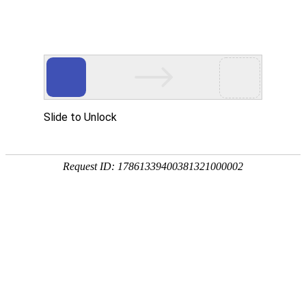
首 页
关于研炬
资讯中心
研
<